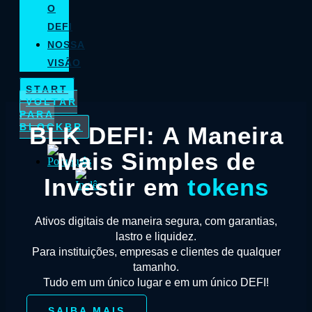
O
DEFI
NOSSA
VISÃO
START
VOLTAR
PARA
BLOCKBR
BLK DEFI: A Maneira
Mais Simples de
Investir em
tokens
Ativos digitais de maneira segura, com garantias,
lastro e liquidez.
Para instituições, empresas e clientes de qualquer
tamanho.
Tudo em um único lugar e em um único DEFI!
SAIBA MAIS